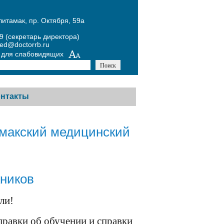
литамак, пр. Октября, 59а
39 (секретарь директора)
med@doctorrb.ru
 для слабовидящих
онтакты
чая линия
амакский медицинский
тная связь
такты контролирующих
анизаций
кников
па Вконтакте
ли!
па в Одноклассники
правки об обучении и справки