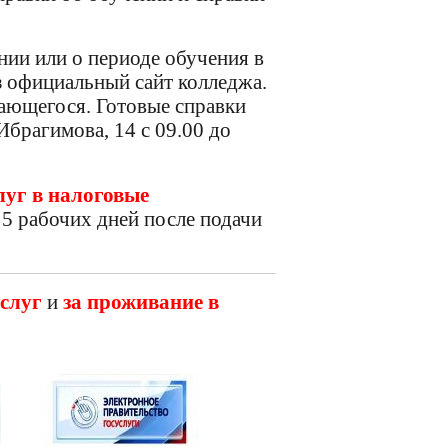
л в Telegram
нии или о периоде обучения в
л в Max
 официальный сайт колледжа.
чающегося. Готовые справки
Ибрагимова, 14 с 09.00 до
луг в налоговые
5 рабочих дней после подачи
слуг
и
за проживание в