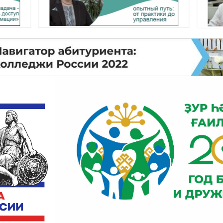
Республики Башкортостан
ПП по специальности
Скорая неотложная
помощь
Дополнительные
факультативные курсы
Студенческий спортивный
клуб "Медик"
Военно-патриотический
клуб "Патриот"
Порядок предоставления
бесплатного горячего
питания детям участников
специальной военной