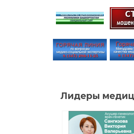
учреж
приема (перевода)
обучающихся
Инфор
общеж
Стипендии и меры
мест 
поддержки обучающихся
выдел
Международное
иного
сотрудничество
Прейс
Организация питания в
платн
образовательной
услуги
организации
учебн
Образовательные
Колич
стандарты и требования
заявл
Противодействие
коррупции