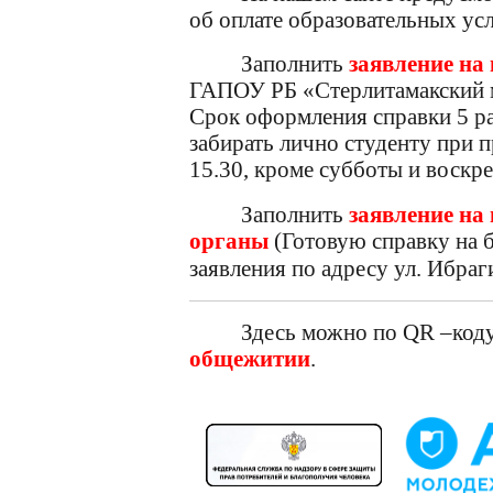
Прави
об оплате образовательных ус
Руководство.
О пре
Заполнить
заявление на
Педагогический состав
на за
ГАПОУ РБ «Стерлитамакский м
Срок оформления справки 5 ра
перво
Материально-техническое
забирать лично студенту при п
обеспечение и
Услов
15.30, кроме субботы и воскре
оснащенность
догов
Заполнить
заявление на
образовательного
платн
органы
(
Готовую справку на 
процесса. Доступная
услуг
заявления по адресу ул. Ибраги
среда.
Контр
Здесь можно по
QR
–код
Платные образовательные
прием
общежитии
.
услуги
учебн
Финансово-хозяйственная
Инфор
деятельность
заклю
целев
Вакантные места для