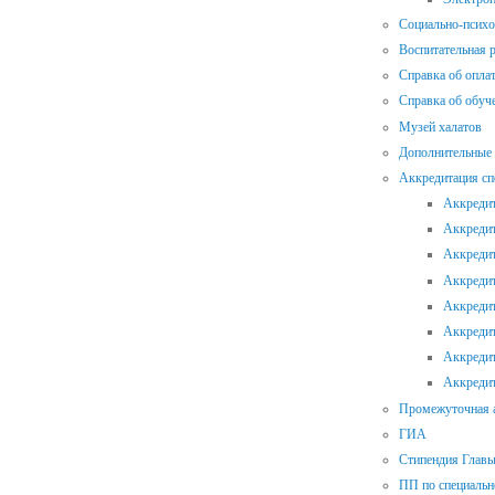
Социально-психо
Воспитательная 
Справка об опла
Справка об обуч
Музей халатов
Дополнительные 
Аккредитация сп
Аккредит
Аккредит
Аккредит
Аккредит
Аккредит
Аккредит
Аккредит
Аккредит
Промежуточная а
ГИА
Стипендия Главы
ПП по специальн