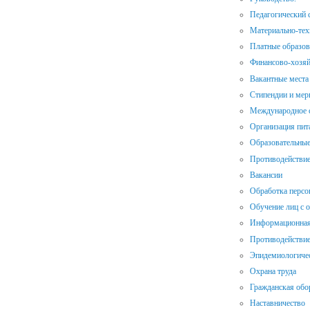
Педагогический 
Материально-техн
Платные образов
Финансово-хозяй
Вакантные места
Стипендии и ме
Международное 
Организация пит
Образовательные
Противодействие
Вакансии
Обработка персо
Обучение лиц с 
Информационная
Противодействие
Эпидемиологичес
Охрана труда
Гражданская обо
Наставничество