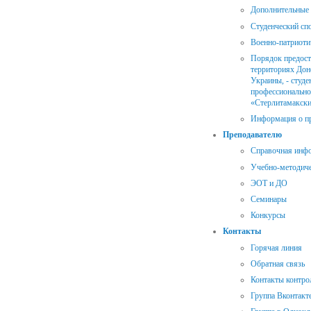
Дополнительные 
Студенческий сп
Военно-патриоти
Порядок предост
территориях Дон
Украины, - студ
профессионально
«Стерлитамакски
Информация о пр
Преподавателю
Справочная инф
Учебно-методиче
ЭОТ и ДО
Семинары
Конкурсы
Контакты
Горячая линия
Обратная связь
Контакты контр
Группа Вконтакт