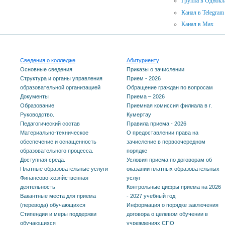
Группа в Однокл
Канал в Telegram
Канал в Max
Сведения о колледже
Абитуриенту
Основные сведения
Приказы о зачислении
Структура и органы управления
Прием - 2026
образовательной организацией
Обращение граждан по вопросам
Документы
Приема – 2026
Образование
Приемная комиссия филиала в г.
Руководство.
Кумертау
Педагогический состав
Правила приема - 2026
Материально-техническое
О предоставлении права на
обеспечение и оснащенность
зачисление в первоочередном
образовательного процесса.
порядке
Доступная среда.
Условия приема по договорам об
Платные образовательные услуги
оказании платных образовательных
Финансово-хозяйственная
услуг
деятельность
Контрольные цифры приема на 2026
Вакантные места для приема
- 2027 учебный год
(перевода) обучающихся
Информация о порядке заключения
Стипендии и меры поддержки
договора о целевом обучении в
обучающихся
учреждениях СПО