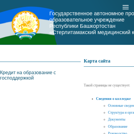
Государственное автономное пр
образовательное учреждение
Республики Башкортостан
«Стерлитамакский медицинский 
Карта сайта
Кредит на образование с
господдержкой
Такой страницы не существует.
Сведения о колледже
Основные сведе
Структура и орг
Документы
Образование
Руководство.