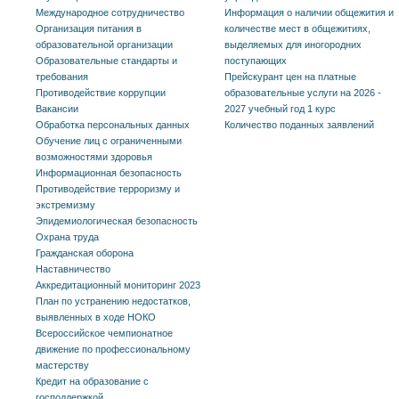
Международное сотрудничество
Информация о наличии общежития и
Организация питания в
количестве мест в общежитиях,
образовательной организации
выделяемых для иногородних
Образовательные стандарты и
поступающих
требования
Прейскурант цен на платные
Противодействие коррупции
образовательные услуги на 2026 -
Вакансии
2027 учебный год 1 курс
Обработка персональных данных
Количество поданных заявлений
Обучение лиц с ограниченными
возможностями здоровья
Информационная безопасность
Противодействие терроризму и
экстремизму
Эпидемиологическая безопасность
Охрана труда
Гражданская оборона
Наставничество
Аккредитационный мониторинг 2023
План по устранению недостатков,
выявленных в ходе НОКО
Всероссийское чемпионатное
движение по профессиональному
мастерству
Кредит на образование с
господдержкой