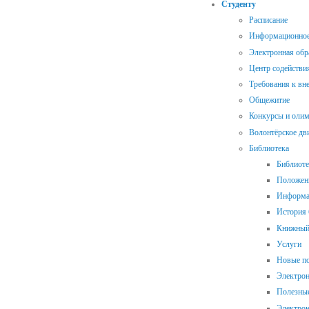
Студенту
Расписание
Информационное 
Электронная обр
Центр содействи
Требования к в
Общежитие
Конкурсы и оли
Волонтёрское дв
Библиотека
Библиоте
Положени
Информац
История 
Книжный
Услуги
Новые п
Электрон
Полезны
Электрон