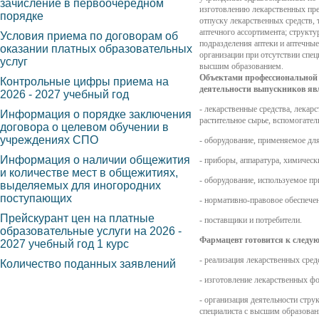
зачисление в первоочередном
изготовлению лекарственных пре
порядке
отпуску лекарственных средств, 
аптечного ассортимента; структ
Условия приема по договорам об
подразделения аптеки и аптечные
оказании платных образовательных
организации при отсутствии спец
услуг
высшим образованием.
Объектами профессиональной
Контрольные цифры приема на
деятельности выпускников яв
2026 - 2027 учебный год
- лекарственные средства, лекар
Информация о порядке заключения
растительное сырье, вспомогател
договора о целевом обучении в
учреждениях СПО
- оборудование, применяемое для
Информация о наличии общежития
- приборы, аппаратура, химичес
и количестве мест в общежитиях,
- оборудование, используемое пр
выделяемых для иногородних
поступающих
- нормативно-правовое обеспече
Прейскурант цен на платные
- поставщики и потребители.
образовательные услуги на 2026 -
Фармацевт готовится к следу
2027 учебный год 1 курс
- реализация лекарственных сред
Количество поданных заявлений
- изготовление лекарственных ф
- организация деятельности стру
специалиста с высшим образован