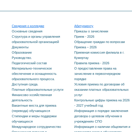
Сведения о колледже
Абитуриенту
Основные сведения
Приказы о зачислении
Структура и органы управления
Прием - 2026
образовательной организацией
Обращение граждан по вопросам
Документы
Приема – 2026
Образование
Приемная комиссия филиала в г.
Руководство.
Кумертау
Педагогический состав
Правила приема - 2026
Материально-техническое
О предоставлении права на
обеспечение и оснащенность
зачисление в первоочередном
образовательного процесса.
порядке
Доступная среда.
Условия приема по договорам об
Платные образовательные услуги
оказании платных образовательных
Финансово-хозяйственная
услуг
деятельность
Контрольные цифры приема на 2026
Вакантные места для приема
- 2027 учебный год
(перевода) обучающихся
Информация о порядке заключения
Стипендии и меры поддержки
договора о целевом обучении в
обучающихся
учреждениях СПО
Международное сотрудничество
Информация о наличии общежития и
Организация питания в
количестве мест в общежитиях,