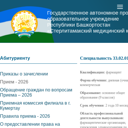
Государственное автономное пр
образовательное учреждение
Республики Башкортостан
«Стерлитамакский медицинский 
Абитуриенту
Специальность 33.02.
Квалификация:
фармацевт
Приказы о зачислении
Форма обучения:
дневная (очна
Прием - 2026
коммерческая
Обращение граждан по вопросам
Образование:
основное общее
Приема – 2026
образование (9 классов)
Приемная комиссия филиала в г.
Срок обучения
: 2 года 10 меся
Кумертау
Область профессиональной
Правила приема - 2026
деятельности выпускников:
фармацевтические организации,
О предоставлении права на
учреждения здравоохранения по